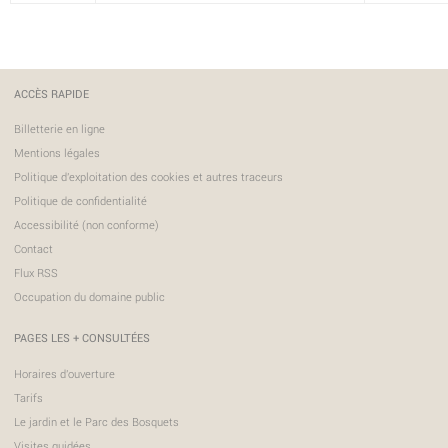
ACCÈS RAPIDE
Billetterie en ligne
Mentions légales
Politique d'exploitation des cookies et autres traceurs
Politique de confidentialité
Accessibilité (non conforme)
Contact
Flux RSS
Occupation du domaine public
PAGES LES + CONSULTÉES
Horaires d'ouverture
Tarifs
Le jardin et le Parc des Bosquets
Visites guidées