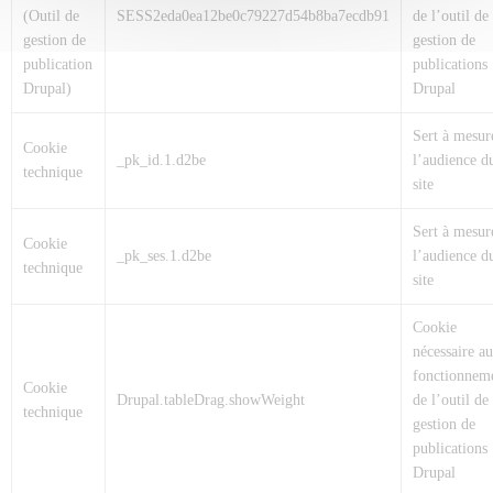
(Outil de
SESS2eda0ea12be0c79227d54b8ba7ecdb91
de l’outil de
gestion de
gestion de
publication
publications
Drupal)
Drupal
Sert à mesur
Cookie
_pk_id.1.d2be
l’audience d
technique
site
Sert à mesur
Cookie
_pk_ses.1.d2be
l’audience d
technique
site
Cookie
nécessaire au
fonctionnem
Cookie
Drupal.tableDrag.showWeight
de l’outil de
technique
gestion de
publications
Drupal