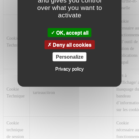
Meurthe-et-
over what you want to
Moselle
activate
Cookie
nécessaire au
OK, accept all
fonctionnem
Cookie
has_js
de l’outil de
Deny all cookies
Technique
gestion de
publications
Personalize
Drupal
Privacy policy
Sert à
l’affichage/ 
Cookie
masquage du
tarteaucitron
Technique
bandeau
d’informatio
sur les cooki
Cookie
Cookie
technique
nécessaire au
de session
fonctionnem