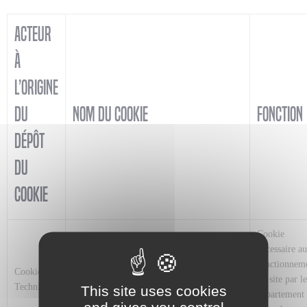
Acteur
à
l’origine
du
Nom du cookie
Fonction
dépôt
du
cookie
Cookie
nécessaire au
fonctionnem
Cookie
F5
du site par le
Technique
This site uses cookies
département
and gives you control