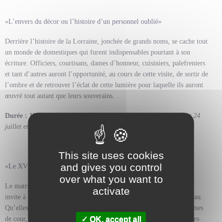
«L’envers du décor ou l’histoire d’un personnel oublié»
Derrière l’histoire de la Lorraine, jonchée de grands noms, se cache tout
un monde de domestiques qui furent indispensables pourtant à son
écriture. Officiers, courtisans, dames d’honneur, cuisiniers, palefreniers
et tant d’autres auront l’opportunité, au cours de cette visite, de sortir de
l’ombre et de retrouver l’éclat de cette lumière pour laquelle ils auront
œuvré tout autant que leurs souverains.
Durée : 1h. TOUT PUBLIC
:
Mercredi, vendredi et samedis 11 et 24
juillet et 8 et 22 aout à 16h45, puis jeudi et dimanche à 15h30.
This site uses cookies
and gives you control
«Le XVIIIe siècle au féminin»
over what you want to
Le matrimoine est à l’honneur tout au long de cette visite qui vous
activate
invite à découvrir les destinées extraordinaires des femmes du château.
Qu’elles fussent femmes des Lumières, femmes de pouvoir ou femmes
OK, accept all
de cour, leurs histoires vous donneront à comprendre la condition des