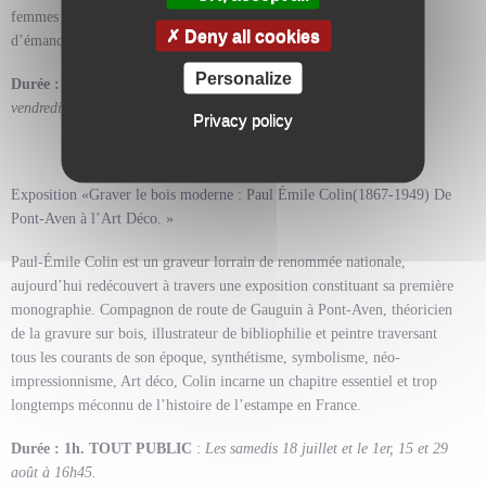
femmes au XVIIIe siècle, entre devoir de représentation et désir
Deny all cookies
d’émancipation.
Personalize
Durée : 1h. TOUT PUBLIC
:
Jeudi et dimanche à 16h45, et le
vendredi à 15h30.
Privacy policy
Exposition «Graver le bois moderne : Paul Émile Colin(1867-1949) De
Pont-Aven à l’Art Déco. »
Paul-Émile Colin est un graveur lorrain de renommée nationale,
aujourd’hui redécouvert à travers une exposition constituant sa première
monographie. Compagnon de route de Gauguin à Pont-Aven, théoricien
de la gravure sur bois, illustrateur de bibliophilie et peintre traversant
tous les courants de son époque, synthétisme, symbolisme, néo-
impressionnisme, Art déco, Colin incarne un chapitre essentiel et trop
longtemps méconnu de l’histoire de l’estampe en France.
Durée : 1h. TOUT PUBLIC
:
Les samedis 18 juillet et le 1er, 15 et 29
août à 16h45.