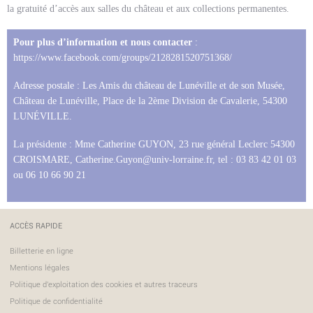
la gratuité d’accès aux salles du château et aux collections permanentes.
Pour plus d’information et nous contacter
:
https://www.facebook.com/groups/2128281520751368/
Adresse postale : Les Amis du château de Lunéville et de son Musée,
Château de Lunéville, Place de la 2ème Division de Cavalerie, 54300
LUNÉVILLE.
La présidente : Mme Catherine GUYON, 23 rue général Leclerc 54300
CROISMARE,
Catherine.Guyon@univ-lorraine.fr
, tel : 03 83 42 01 03
ou 06 10 66 90 21
ACCÈS RAPIDE
Billetterie en ligne
Mentions légales
Politique d'exploitation des cookies et autres traceurs
Politique de confidentialité