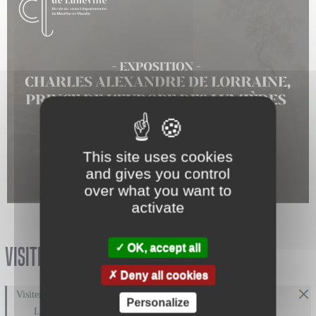
This site uses cookies
and gives you control
over what you want to
activate
©A. Philippot - CD54 / ©J. Nguyen - CD54
OK, accept all
Visiter le château
Deny all cookies
Visiter le château
Personalize
Les espaces permanents