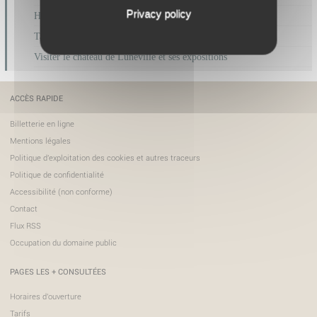
Privacy policy
Horaires d'ouverture
Tarifs
Visiter le château de Lunéville et ses expositions
ACCÈS RAPIDE
Billetterie en ligne
Mentions légales
Politique d'exploitation des cookies et autres traceurs
Politique de confidentialité
Accessibilité (non conforme)
Contact
Flux RSS
Occupation du domaine public
PAGES LES + CONSULTÉES
Horaires d'ouverture
Tarifs