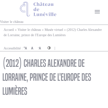
Visiter le château
Vous êtes ici
Accueil
»
Visiter le château
»
Musée virtuel
» (2012) Charles Alexandre
de Lorraine, prince de l'Europe des Lumières
|
+
-
A
A
A
Accessibilité :
(2012) Charles Alexandre de
Lorraine, prince de l'Europe des
Lumières