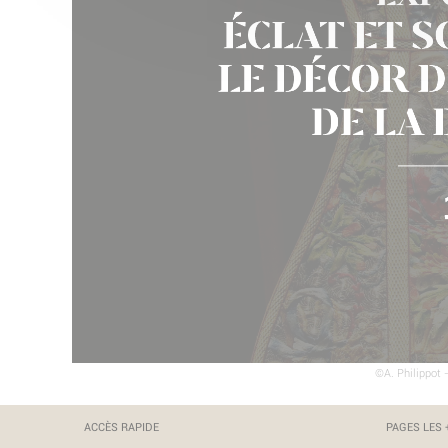
©A. Philippot
ACCÈS RAPIDE
PAGES LES