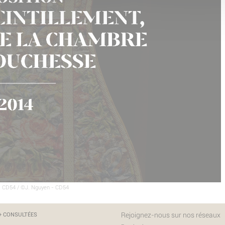
 - CD54 / ©J. Nguyen - CD54
Rejoignez-nous sur nos réseaux
 + CONSULTÉES