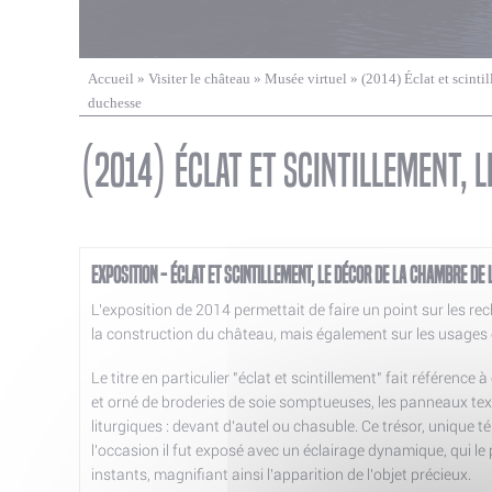
Vous êtes ici
Accueil
»
Visiter le château
»
Musée virtuel
» (2014) Éclat et scinti
duchesse
(2014) Éclat et scintillement, 
Exposition - Éclat et scintillement, le décor de la chambre de
L'exposition de 2014 permettait de faire un point sur les r
la construction du château, mais également sur les usages et
Le titre en particulier "éclat et scintillement" fait référence 
et orné de broderies de soie somptueuses, les panneaux te
liturgiques : devant d'autel ou chasuble. Ce trésor, unique
l'occasion il fut exposé avec un éclairage dynamique, qui le
instants, magnifiant ainsi l'apparition de l'objet précieux.