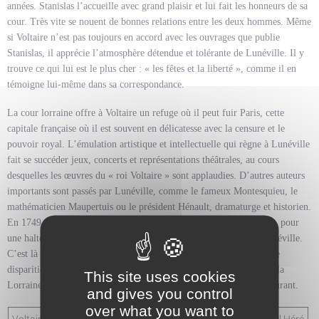
années. Stanislas l’accueille avec grand plaisir et lui fait les honneurs de sa
cour. Très vite se nouent de bonnes relations entre les deux hommes. Même
si Voltaire n’est pas toujours en accord avec les ouvrages que publie
Stanislas, il apprécie l’atmosphère détendue et tolérante de Lunéville. Il y
trouve ce qui lui est le plus cher : « les fêtes et la liberté », comme il en
témoigne lui-même dans sa correspondance.
La cour lorraine offre à Voltaire un refuge où il peut fuir Paris, cette
capitale française où il est souvent en délicatesse avec la censure et le
pouvoir royal. L’émulation artistique et intellectuelle qui règne à Lunéville
fait se succéder jeux, concerts et représentations théâtrales, au cours
desquelles les œuvres du « roi Voltaire » sont applaudies. D’autres auteurs
importants sont passés par Lunéville, comme le fameux Montesquieu, le
mathématicien Maupertuis ou le président Hénault, dramaturge et historien.
En 1749, Voltaire et Emilie du Châtelet sont de retour en Lorraine, pour
une halte estivale au château de Commercy, avant de retrouver Lunéville.
C’est là que meurt la « divine Emilie » le 10 septembre 1749. Cette
disparition brutale affecte tellement Voltaire qu’il doit abandonner la
This site uses cookies
Lorraine, après avoir fait ses adieux à Stanislas qui le quitte en pleurant.
and gives you control
over what you want to