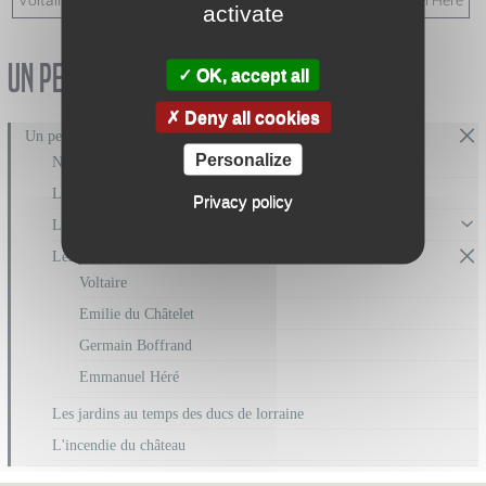
Voltaire
Emilie du Châtelet
Germain Boffrand
Emmanuel Héré
activate
Un peu d'histoire
OK, accept all
Deny all cookies
Un peu d'histoire
Personalize
Naissance du "Versailles lorrain"
La vie à la cour au 18ème siècle
Privacy policy
Les ducs et duchesses
Les personnes illustres liées à la cour
Voltaire
Emilie du Châtelet
Germain Boffrand
Emmanuel Héré
Les jardins au temps des ducs de lorraine
L'incendie du château